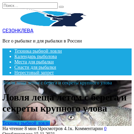
Перейти
Search
к
for:
содержанию
СЕЗОНКЛЕВА
Все о рыбалке и для рыбалки в России
Техника рыбной ловли
Календарь рыболова
Места для рыбалки
Снасти для рыбалки
Нерестовый запрет
Ловля леща летом с берега и секреты крупного улова
Ловля леща летом с берега и
секреты крупного улова
Техника рыбной ловли
На чтение
8 мин
Просмотров
4.1к.
Комментарии
0
Опубликовано
15.11.2021