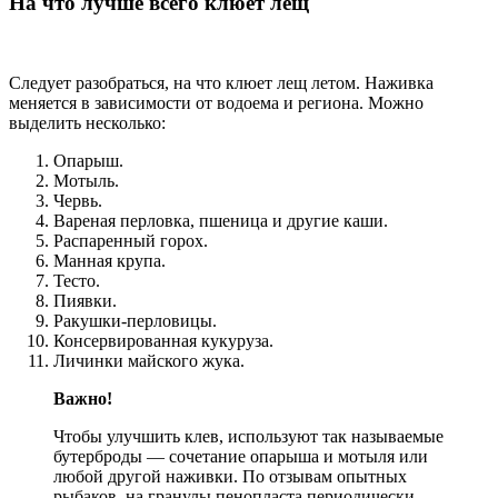
На что лучше всего клюет лещ
Следует разобраться, на что клюет лещ летом. Наживка
меняется в зависимости от водоема и региона. Можно
выделить несколько:
Опарыш.
Мотыль.
Червь.
Вареная перловка, пшеница и другие каши.
Распаренный горох.
Манная крупа.
Тесто.
Пиявки.
Ракушки-перловицы.
Консервированная кукуруза.
Личинки майского жука.
Важно!
Чтобы улучшить клев, используют так называемые
бутерброды — сочетание опарыша и мотыля или
любой другой наживки. По отзывам опытных
рыбаков, на гранулы пенопласта периодически