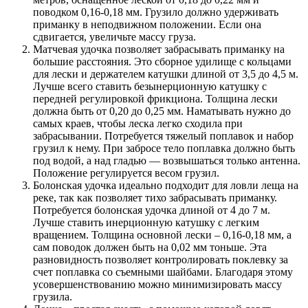
поводком 0,16-0,18 мм. Грузило должно удерживать
приманку в неподвижном положении. Если она
сдвигается, увеличьте массу груза.
Матчевая удочка позволяет забрасывать приманку на
большие расстояния. Это сборное удилище с кольцами
для лески и держателем катушки длиной от 3,5 до 4,5 м.
Лучше всего ставить безынерционную катушку с
передней регулировкой фрикциона. Толщина лески
должна быть от 0,20 до 0,25 мм. Наматывать нужно до
самых краев, чтобы леска легко сходила при
забрасывании. Потребуется тяжелый поплавок и набор
грузил к нему. При забросе тело поплавка должно быть
под водой, а над гладью — возвышаться только антенна.
Положение регулируется весом грузил.
Болонская удочка идеально подходит для ловли леща на
реке, так как позволяет тихо забрасывать приманку.
Потребуется болонская удочка длиной от 4 до 7 м.
Лучше ставить инерционную катушку с легким
вращением. Толщина основной лески – 0,16-0,18 мм, а
сам поводок должен быть на 0,02 мм тоньше. Эта
разновидность позволяет контролировать поклевку за
счет поплавка со съемными шайбами. Благодаря этому
усовершенствованию можно минимизировать массу
грузила.