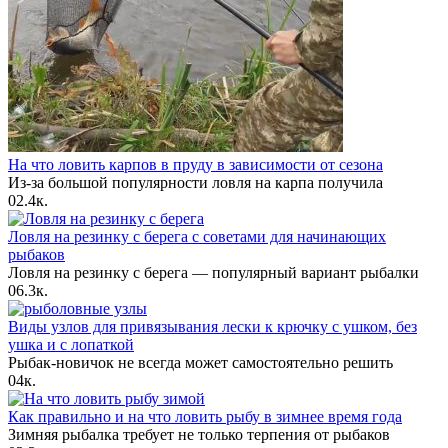
На что ловить карпов в пруду в зависимости от сезона
Из-за большой популярности ловля на карпа получила
0
2.4к.
Ловля на резинку с берега с советами для начинающих
рыбаков
Ловля на резинку с берега — популярный вариант рыбалки
0
6.3к.
Виды узлов для привязывания лески к крючку с ушком, без
ушка и с лопаткой
Рыбак-новичок не всегда может самостоятельно решить
0
4к.
Как правильно и на что ловить рыбу в зимнее время года
Зимняя рыбалка требует не только терпения от рыбаков