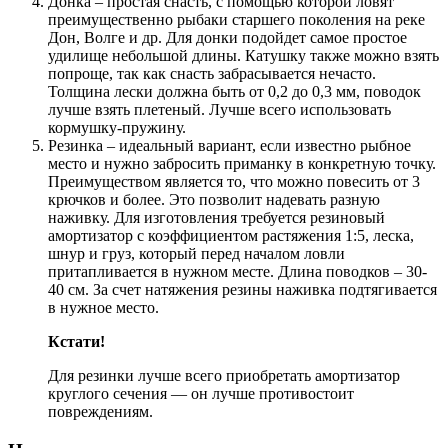
Донка – простая снасть, с помощью которой ловят
преимущественно рыбаки старшего поколения на реке
Дон, Волге и др. Для донки подойдет самое простое
удилище небольшой длины. Катушку также можно взять
попроще, так как снасть забрасывается нечасто.
Толщина лески должна быть от 0,2 до 0,3 мм, поводок
лучше взять плетеный. Лучше всего использовать
кормушку-пружину.
Резинка – идеальный вариант, если известно рыбное
место и нужно забросить приманку в конкретную точку.
Преимуществом является то, что можно повесить от 3
крючков и более. Это позволит надевать разную
наживку. Для изготовления требуется резиновый
амортизатор с коэффициентом растяжения 1:5, леска,
шнур и груз, который перед началом ловли
притапливается в нужном месте. Длина поводков – 30-
40 см. За счет натяжения резины наживка подтягивается
в нужное место.
Кстати!
Для резинки лучше всего приобретать амортизатор
круглого сечения — он лучше противостоит
повреждениям.