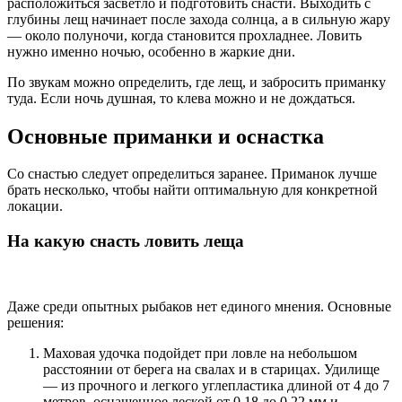
расположиться засветло и подготовить снасти. Выходить с
глубины лещ начинает после захода солнца, а в сильную жару
— около полуночи, когда становится прохладнее. Ловить
нужно именно ночью, особенно в жаркие дни.
По звукам можно определить, где лещ, и забросить приманку
туда. Если ночь душная, то клева можно и не дождаться.
Основные приманки и оснастка
Со снастью следует определиться заранее. Приманок лучше
брать несколько, чтобы найти оптимальную для конкретной
локации.
На какую снасть ловить леща
Даже среди опытных рыбаков нет единого мнения. Основные
решения:
Маховая удочка подойдет при ловле на небольшом
расстоянии от берега на свалах и в старицах. Удилище
— из прочного и легкого углепластика длиной от 4 до 7
метров, оснащенное леской от 0,18 до 0,22 мм и