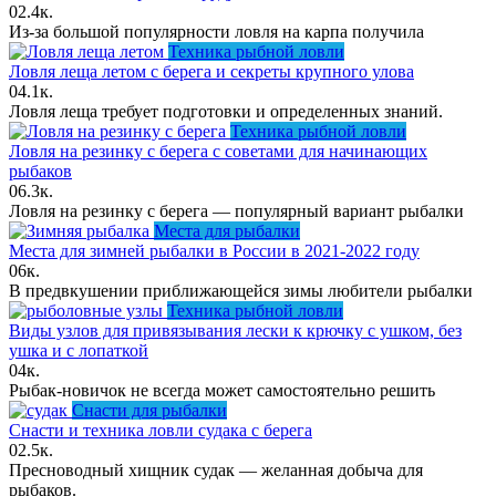
0
2.4к.
Из-за большой популярности ловля на карпа получила
Техника рыбной ловли
Ловля леща летом с берега и секреты крупного улова
0
4.1к.
Ловля леща требует подготовки и определенных знаний.
Техника рыбной ловли
Ловля на резинку с берега с советами для начинающих
рыбаков
0
6.3к.
Ловля на резинку с берега — популярный вариант рыбалки
Места для рыбалки
Места для зимней рыбалки в России в 2021-2022 году
0
6к.
В предвкушении приближающейся зимы любители рыбалки
Техника рыбной ловли
Виды узлов для привязывания лески к крючку с ушком, без
ушка и с лопаткой
0
4к.
Рыбак-новичок не всегда может самостоятельно решить
Снасти для рыбалки
Снасти и техника ловли судака с берега
0
2.5к.
Пресноводный хищник судак — желанная добыча для
рыбаков.