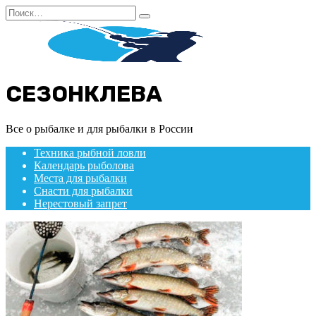
Перейти
Search
к
for:
содержанию
СЕЗОНКЛЕВА
Все о рыбалке и для рыбалки в России
Техника рыбной ловли
Календарь рыболова
Места для рыбалки
Снасти для рыбалки
Нерестовый запрет